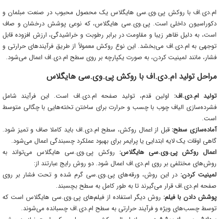
ام.دی.اف با روکش پی.وی.سی هایگلاس یک محصول محبوب در صنعت مبلمان و
دکوراسیون داخلی است. پی.وی.سی هایگلاس، که نوعی پوشش درخشان و صاف
است، به دلیل ظاهر زیبا و مقاومت در برابر رطوبت و خراشیدگی، ارزش افزوده قابل
توجهی به ام.دی.اف می‌بخشد. این نوع روکش معمولاً از طریق فرآیندهای حرارتی و
فشار، مانند لمینیت کردن، به صورت یکپارچه بر روی سطح ام.دی.اف اعمال می‌شود.
مراحل تولید ام.دی.اف با روکش پی.وی.سی هایگلاس
تولید ام.دی.اف:
اولین قدم، تولید صفحه ام.دی.اف است. این فرآیند شامل
فشرده‌سازی الیاف چوب با چسب و حرارت برای ساختن تخته‌هایی با چگالی متوسط
است.
آماده‌سازی سطح:
قبل از اعمال روکش، سطح ام.دی.اف باید کاملا صاف و تمیز شود.
گاهی اوقات یک لایه ابتدایی یا پرایمر برای بهبود عملکرد چسبندگی اعمال می‌شود.
اعمال روکش پی.وی.سی هایگلاس:
روکش پی.وی.سی هایگلاس می‌تواند به
روش‌های مختلفی بر روی ام.دی.اف اعمال شود. دو روش رایج عبارتند از:
لمینیت کردن:
در این روش، ورقه‌های پی.وی.سی گرم شده و تحت فشار بر روی
صفحه ام.دی.اف قرار می‌گیرند تا به طور کامل به سطح بچسبند.
پوشش دادن با فیلم:
روش دیگر استفاده از فیلم‌های پی.وی.سی هایگلاس است که
توسط چسب‌های ویژه و فرآیند حرارتی به سطح ام.دی.اف چسبانده می‌شوند.