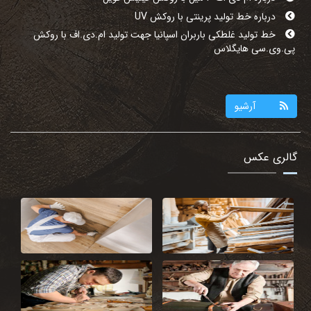
خط تولید غلطکی باربران اسپانیا جهت تولید ام.دی.اف با روکش
پی.وی.سی هایگلاس
آرشیو
گالری عکس