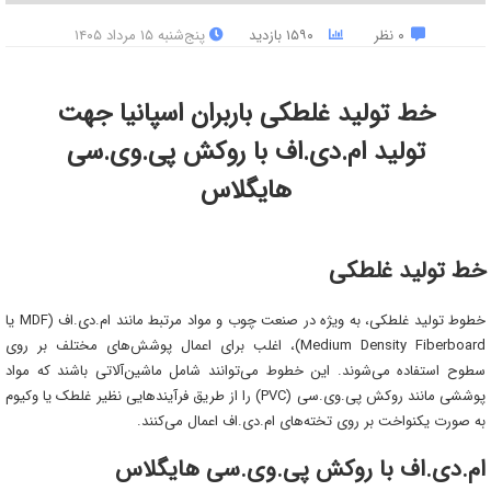
۰ نظر
۱۵۹۰ بازدید
پنج‌شنبه ۱۵ مرداد ۱۴۰۵
خط تولید غلطکی باربران اسپانیا جهت
تولید ام.دی.اف با روکش پی.وی.سی
هایگلاس
خط تولید غلطکی
خطوط تولید غلطکی، به ویژه در صنعت چوب و مواد مرتبط مانند ام.دی.اف (MDF یا
Medium Density Fiberboard)، اغلب برای اعمال پوشش‌های مختلف بر روی
سطوح استفاده می‌شوند. این خطوط می‌توانند شامل ماشین‌آلاتی باشند که مواد
پوششی مانند روکش پی.وی.سی (PVC) را از طریق فرآیندهایی نظیر غلطک یا وکیوم
به صورت یکنواخت بر روی تخته‌های ام.دی.اف اعمال می‌کنند.
ام.دی.اف با روکش پی.وی.سی هایگلاس