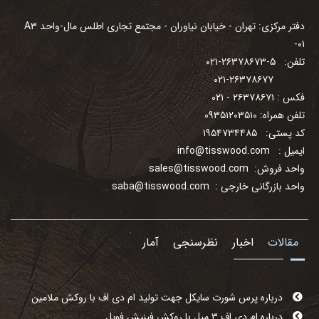
دفتر مرکزی: تهران - خیابان نیاوران - مجتمع تجاری اطلس مال-واحد A۳
-۰۱
تلفن: ۵-۲۶۳۷۸۶۷۳-۰۲۱
۰۲۱-۲۶۳۷۸۶۷۷
فکس : ۲۶۳۷۸۶۷۱ - ۰۲۱
تلفن همراه: ۰۹۳۵۱۲۰۳۵۱۰
کد پستی: ۱۹۵۴۷۳۴۴۸۵
ایمیل :
info@tisswood.com
واحد فروش:
sales@tisswood.com
واحد بازرگانی خارجی :
saba@tisswood.com
مقالات
اخبار
نظرسنجی
آمار
درباره پرس شورت سایکل جهت تولید ام دی اف با روکش ملامین
درباره ام دی اف ۳ میل با روکش فینیش فویل
درباره خط تولید پرینتی با روکش UV