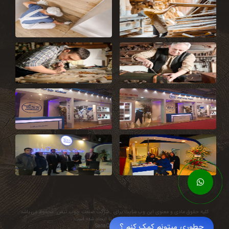
کلیه حقوق مادی و معنوی این وب سایت برای . شرکت صنعت چوب تیس .محفوظ می باشد
با افتخار توسط
سنادیتا
ایجاد شده است
چطوری میتونم کمک کنم ؟
SanaCMS ۲۰۲۱@۹